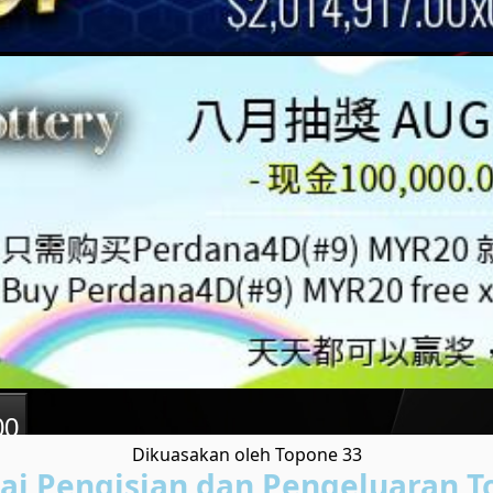
Dikuasakan oleh Topone 33
i Pengisian dan Pengeluaran 