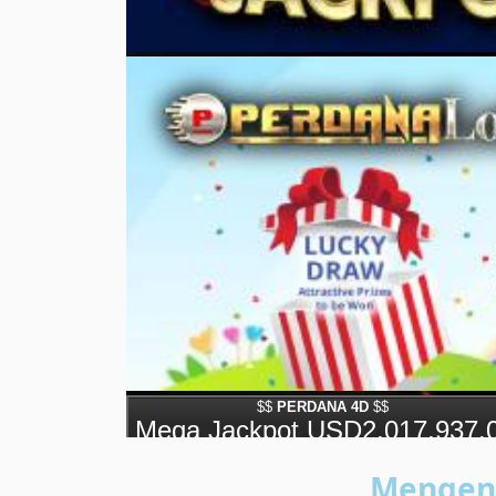
Mengena