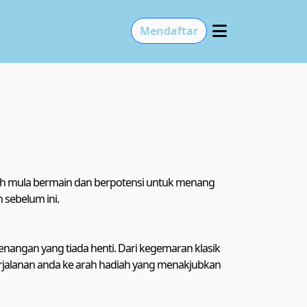
Mendaftar
oleh mula bermain dan berpotensi untuk menang
h sebelum ini.
nangan yang tiada henti. Dari kegemaran klasik
erjalanan anda ke arah hadiah yang menakjubkan