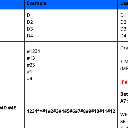
Example
Us
D
D1 
D2
D2 
D3
D3 
D4
D4 
Dra
#1234
#13
1-M,
#23
(M
#1
#4
if 
Bet
A7 
#4D #4E
1234**#1#2#3#4#5#6#7#8#9#10#11#12
Whe
SF=