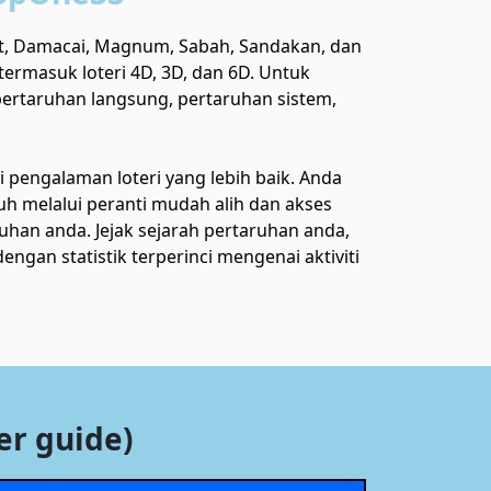
rt, Damacai, Magnum, Sabah, Sandakan, dan
ermasuk loteri 4D, 3D, dan 6D. Untuk
ertaruhan langsung, pertaruhan sistem,
i pengalaman loteri yang lebih baik. Anda
h melalui peranti mudah alih dan akses
n anda. Jejak sejarah pertaruhan anda,
ngan statistik terperinci mengenai aktiviti
er guide)