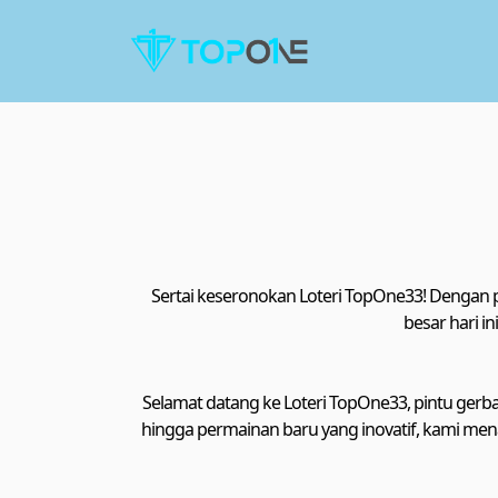
Sertai keseronokan Loteri TopOne33! Dengan p
besar hari in
Selamat datang ke Loteri TopOne33, pintu gerb
hingga permainan baru yang inovatif, kami men